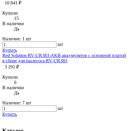
10 841 ₽
Купили
15
В наличии
Да
Наличие:
1 шт
шт
Купить
Red Solution RV-UR383-AKB аккумулятор с основной платой
в сборе для пылесоса RV-UR383
3 291 ₽
Купили
6
В наличии
Да
Наличие:
7 шт
шт
Купить
Каталог