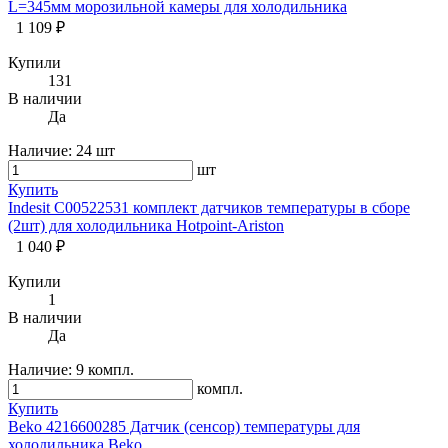
L=345мм морозильной камеры для холодильника
1 109 ₽
Купили
131
В наличии
Да
Наличие:
24 шт
шт
Купить
Indesit C00522531 комплект датчиков температуры в сборе
(2шт) для холодильника Hotpoint-Ariston
1 040 ₽
Купили
1
В наличии
Да
Наличие:
9 компл.
компл.
Купить
Beko 4216600285 Датчик (сенсор) температуры для
холодильника Beko