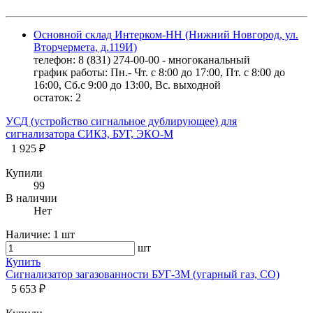
Основной склад Интерком-НН (Нижний Новгород, ул.
Вторчермета, д.119И)
телефон: 8 (831) 274-00-00 - многоканальный
график работы: Пн.- Чт. с 8:00 до 17:00, Пт. с 8:00 до
16:00, Сб.с 9:00 до 13:00, Вс. выходной
остаток:
2
УСД (устройство сигнальное дублирующее) для
сигнализатора СИКЗ, БУГ, ЭКО-М
1 925 ₽
Купили
99
В наличии
Нет
Наличие:
1 шт
шт
Купить
Сигнализатор загазованности БУГ-3М (угарный газ, CO)
5 653 ₽