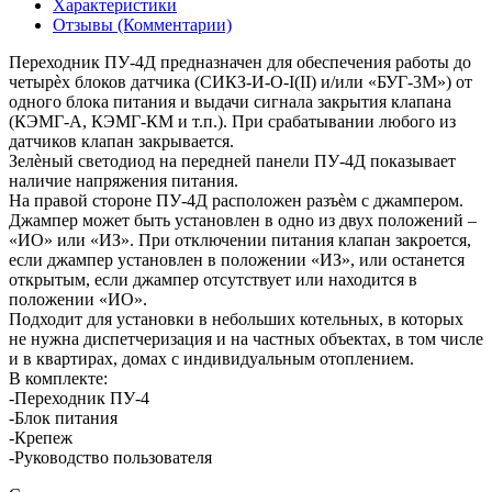
Характеристики
Отзывы (Комментарии)
Переходник ПУ-4Д предназначен для обеспечения работы до
четырѐх блоков датчика (СИКЗ-И-О-I(II) и/или «БУГ-3М») от
одного блока питания и выдачи сигнала закрытия клапана
(КЭМГ-А, КЭМГ-КМ и т.п.). При срабатывании любого из
датчиков клапан закрывается.
Зелѐный светодиод на передней панели ПУ-4Д показывает
наличие напряжения питания.
На правой стороне ПУ-4Д расположен разъѐм с джампером.
Джампер может быть установлен в одно из двух положений –
«ИО» или «ИЗ». При отключении питания клапан закроется,
если джампер установлен в положении «ИЗ», или останется
открытым, если джампер отсутствует или находится в
положении «ИО».
Подходит для установки в небольших котельных, в которых
не нужна диспетчеризация и на частных объектах, в том числе
и в квартирах, домах с индивидуальным отоплением.
В комплекте:
-Переходник ПУ-4
-Блок питания
-Крепеж
-Руководство пользователя