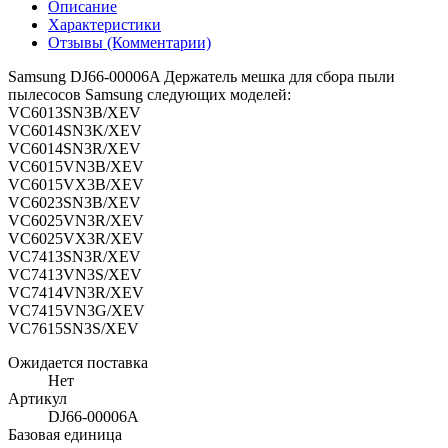
Описание
Характеристики
Отзывы (Комментарии)
Samsung DJ66-00006A Держатель мешка для сбора пыли
пылесосов Samsung следующих моделей:
VC6013SN3B/XEV
VC6014SN3K/XEV
VC6014SN3R/XEV
VC6015VN3B/XEV
VC6015VX3B/XEV
VC6023SN3B/XEV
VC6025VN3R/XEV
VC6025VX3R/XEV
VC7413SN3R/XEV
VC7413VN3S/XEV
VC7414VN3R/XEV
VC7415VN3G/XEV
VC7615SN3S/XEV
Ожидается поставка
Нет
Артикул
DJ66-00006A
Базовая единица