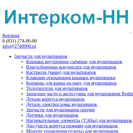
Корзина
8 (831) 274-00-00
info@2740000.ru
Запчасти для мультиварок
Крышки внутренние съёмные для мультиварок
Влагосборники конденсата для мультиварок
Кастрюли (чаши) для мультиварок
Клавиши открывания крышки мультиварки
Корзины для варки на пару для мультиварок
Уплотнители для мультиварок
Запасные части и аксессуары для мультиварок Red
Детали корпуса мультиварок
Детали электросхемы мультиварок
Запчасти для мультиварок прочие
Датчики для мультиварок
Нагревательные элементы (ТЭНы) для мультиварок
Дно (часть корпуса нижняя) для мультиварок
Модули управления (платы) для мультиварок