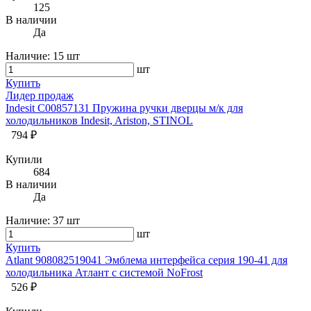
125
В наличии
Да
Наличие:
15 шт
шт
Купить
Лидер продаж
Indesit C00857131 Пружина ручки дверцы м/к для
холодильников Indesit, Ariston, STINOL
794 ₽
Купили
684
В наличии
Да
Наличие:
37 шт
шт
Купить
Atlant 908082519041 Эмблема интерфейса серия 190-41 для
холодильника Атлант с системой NoFrost
526 ₽