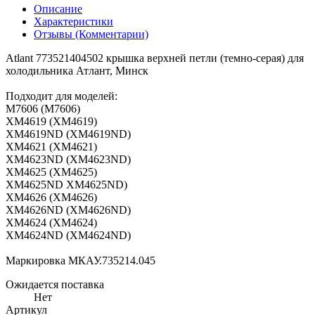
Описание
Характеристики
Отзывы (Комментарии)
Atlant 773521404502 крышка верхней петли (темно-серая) для
холодильника Атлант, Минск
Подходит для моделей:
М7606 (M7606)
ХМ4619 (XM4619)
ХМ4619ND (XM4619ND)
ХМ4621 (XM4621)
ХМ4623ND (XM4623ND)
ХМ4625 (XM4625)
ХМ4625ND XM4625ND)
ХМ4626 (XM4626)
ХМ4626ND (XM4626ND)
ХМ4624 (XM4624)
ХМ4624ND (XM4624ND)
Маркировка МКАУ.735214.045
Ожидается поставка
Нет
Артикул