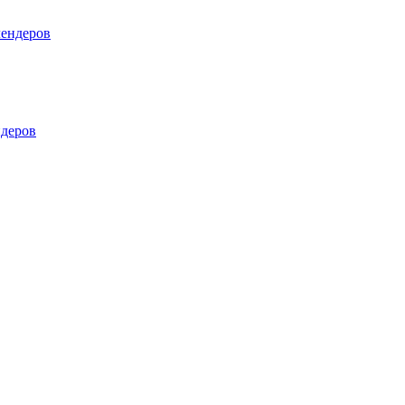
лендеров
деров