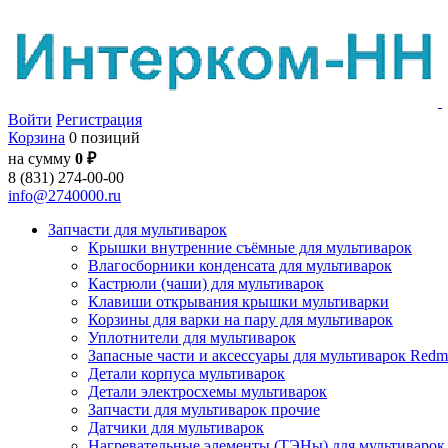
Войти
Регистрация
Корзина
0 позиций
на сумму
0 ₽
8 (831) 274-00-00
info@2740000.ru
Запчасти для мультиварок
Крышки внутренние съёмные для мультиварок
Влагосборники конденсата для мультиварок
Кастрюли (чаши) для мультиварок
Клавиши открывания крышки мультиварки
Корзины для варки на пару для мультиварок
Уплотнители для мультиварок
Запасные части и аксессуары для мультиварок Red
Детали корпуса мультиварок
Детали электросхемы мультиварок
Запчасти для мультиварок прочие
Датчики для мультиварок
Нагревательные элементы (ТЭНы) для мультиварок