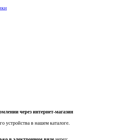
ники
млении через интернет-магазин
го устройства в нашем каталоге.
ько в электронном виде
через: