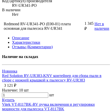
Код (артикул) производителя
RV-UR341-PO
В наличии
Нет
1 345
Redmond RV-UR341-PO (E00-01) плата
Нет в
основная для пылесоса RV-UR341
наличии
₽
Описание
Характеристики
Отзывы (Комментарии)
Наличие на складах
Новинка
Red Solution RV-UR383-KNV контейнер для сбора пыли в
сборе с нижней крышкой к пылесосу RV-UR383
3 121 ₽
Наличие:
10 шт
шт
Купить
Vitek VT-8117BK-RV ручка включения и регулировки
мощности для пылесоса VT-8117BK