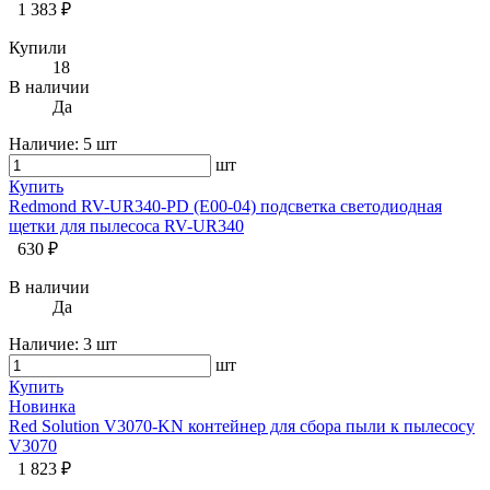
1 383 ₽
Купили
18
В наличии
Да
Наличие:
5 шт
шт
Купить
Redmond RV-UR340-PD (E00-04) подсветка светодиодная
щетки для пылесоса RV-UR340
630 ₽
В наличии
Да
Наличие:
3 шт
шт
Купить
Новинка
Red Solution V3070-KN контейнер для сбора пыли к пылесосу
V3070
1 823 ₽