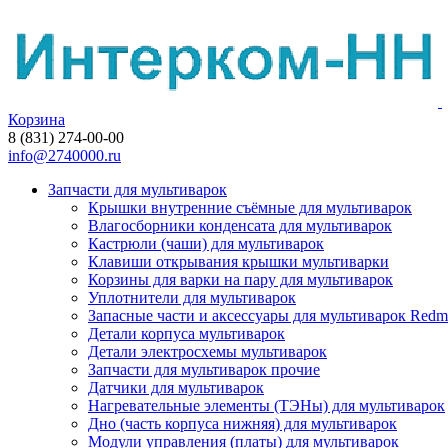
Корзина
8 (831) 274-00-00
info@2740000.ru
Запчасти для мультиварок
Крышки внутренние съёмные для мультиварок
Влагосборники конденсата для мультиварок
Кастрюли (чаши) для мультиварок
Клавиши открывания крышки мультиварки
Корзины для варки на пару для мультиварок
Уплотнители для мультиварок
Запасные части и аксессуары для мультиварок Red
Детали корпуса мультиварок
Детали электросхемы мультиварок
Запчасти для мультиварок прочие
Датчики для мультиварок
Нагревательные элементы (ТЭНы) для мультиварок
Дно (часть корпуса нижняя) для мультиварок
Модули управления (платы) для мультиварок