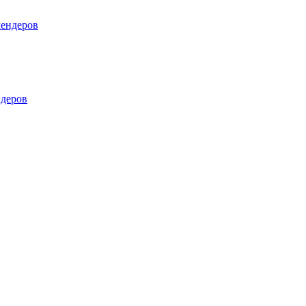
лендеров
деров