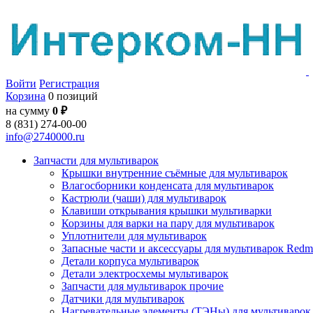
Войти
Регистрация
Корзина
0 позиций
на сумму
0 ₽
8 (831) 274-00-00
info@2740000.ru
Запчасти для мультиварок
Крышки внутренние съёмные для мультиварок
Влагосборники конденсата для мультиварок
Кастрюли (чаши) для мультиварок
Клавиши открывания крышки мультиварки
Корзины для варки на пару для мультиварок
Уплотнители для мультиварок
Запасные части и аксессуары для мультиварок Red
Детали корпуса мультиварок
Детали электросхемы мультиварок
Запчасти для мультиварок прочие
Датчики для мультиварок
Нагревательные элементы (ТЭНы) для мультиварок