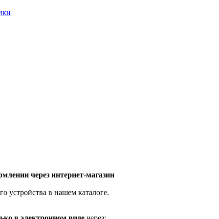
ники
млении через интернет-магазин
го устройства в нашем каталоге.
ько в электронном виде
через: