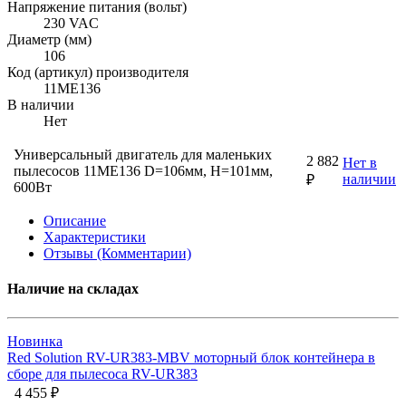
Напряжение питания (вольт)
230 VAC
Диаметр (мм)
106
Код (артикул) производителя
11ME136
В наличии
Нет
Универсальный двигатель для маленьких
2 882
Нет в
пылесосов 11ME136 D=106мм, H=101мм,
наличии
₽
600Вт
Описание
Характеристики
Отзывы (Комментарии)
Наличие на складах
Новинка
Red Solution RV-UR383-MBV моторный блок контейнера в
сборе для пылесоса RV-UR383
4 455 ₽