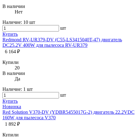
В наличии
Нет
Наличие:
10 шт
шт
Купить
Redmond RV-UR379-DV (C55-LS3415040T-47) двигатель
DC25.2V 400W для пылесоса RV-UR379
6 164 ₽
Купили
20
В наличии
Да
Наличие:
1 шт
шт
Купить
Новинка
Red Solution V370-DV (YDBR5455017G-2) двигатель 22.2VDC
160W для пылесоса V370
1 892 ₽
Купили