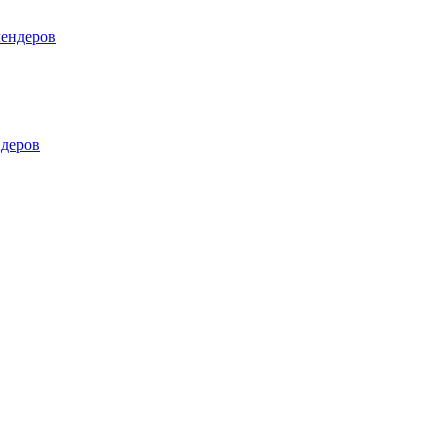
лендеров
деров