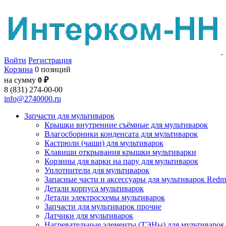
Войти
Регистрация
Корзина
0 позиций
на сумму
0 ₽
8 (831) 274-00-00
info@2740000.ru
Запчасти для мультиварок
Крышки внутренние съёмные для мультиварок
Влагосборники конденсата для мультиварок
Кастрюли (чаши) для мультиварок
Клавиши открывания крышки мультиварки
Корзины для варки на пару для мультиварок
Уплотнители для мультиварок
Запасные части и аксессуары для мультиварок Red
Детали корпуса мультиварок
Детали электросхемы мультиварок
Запчасти для мультиварок прочие
Датчики для мультиварок
Нагревательные элементы (ТЭНы) для мультиварок