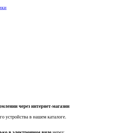
ники
млении через интернет-магазин
го устройства в нашем каталоге.
ько в электронном виде
через: