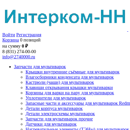
Войти
Регистрация
Корзина
0 позиций
на сумму
0 ₽
8 (831) 274-00-00
info@2740000.ru
Запчасти для мультиварок
Крышки внутренние съёмные для мультиварок
Влагосборники конденсата для мультиварок
Кастрюли (чаши) для мультиварок
Клавиши открывания крышки мультиварки
Корзины для варки на пару для мультиварок
Уплотнители для мультиварок
Запасные части и аксессуары для мультиварок Red
Детали корпуса мультиварок
Детали электросхемы мультиварок
Запчасти для мультиварок прочие
Датчики для мультиварок
Нагревательные элементы (ТЭНы) для мультиварок