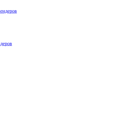
лендеров
деров