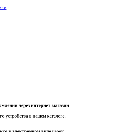
ники
млении через интернет-магазин
го устройства в нашем каталоге.
ько в электронном виде
через: