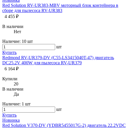
Новинка
Red Solution RV-UR383-MBV моторный блок контейнера в
сборе для пылесоса RV-UR383
4 455 ₽
В наличии
Нет
Наличие:
10 шт
шт
Купить
Redmond RV-UR379-DV (C55-LS3415040T-47) двигатель
DC25.2V 400W для пылесоса RV-UR379
6 164 ₽
Купили
20
В наличии
Да
Наличие:
1 шт
шт
Купить
Новинка
Red Solution V370-DV (YDBR5455017G-2) двигатель 22.2VDC