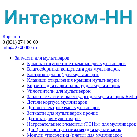
Корзина
8 (831) 274-00-00
info@2740000.ru
Запчасти для мультиварок
Крышки внутренние съёмные для мультиварок
Влагосборники конденсата для мультиварок
Кастрюли (чаши) для мультиварок
Клавиши открывания крышки мультиварки
Корзины для варки на пару для мультиварок
Уплотнители для мультиварок
Запасные части и аксессуары для мультиварок Red
Детали корпуса мультиварок
Детали электросхемы мультиварок
Запчасти для мультиварок прочие
Датчики для мультиварок
Нагревательные элементы (ТЭНы) для мультиварок
Дно (часть корпуса нижняя) для мультиварок
Модули управления (платы) для мультиварок