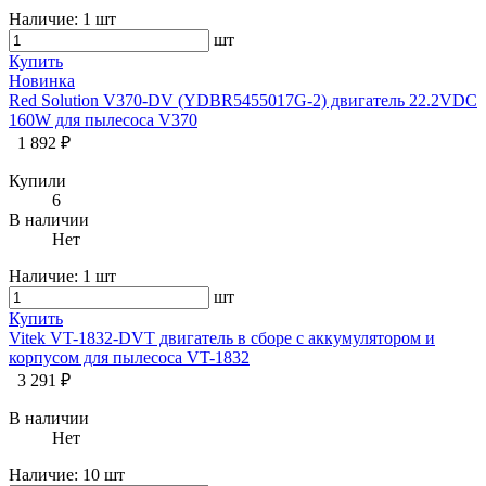
Наличие:
1 шт
шт
Купить
Новинка
Red Solution V370-DV (YDBR5455017G-2) двигатель 22.2VDC
160W для пылесоса V370
1 892 ₽
Купили
6
В наличии
Нет
Наличие:
1 шт
шт
Купить
Vitek VT-1832-DVT двигатель в сборе с аккумулятором и
корпусом для пылесоса VT-1832
3 291 ₽
В наличии
Нет
Наличие:
10 шт