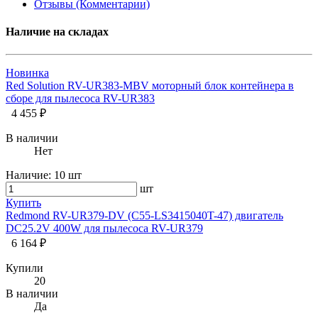
Отзывы (Комментарии)
Наличие на складах
Новинка
Red Solution RV-UR383-MBV моторный блок контейнера в
сборе для пылесоса RV-UR383
4 455 ₽
В наличии
Нет
Наличие:
10 шт
шт
Купить
Redmond RV-UR379-DV (C55-LS3415040T-47) двигатель
DC25.2V 400W для пылесоса RV-UR379
6 164 ₽
Купили
20
В наличии
Да