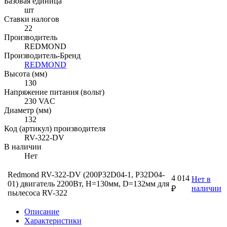
Базовая единица
шт
Ставки налогов
22
Производитель
REDMOND
Производитель-Бренд
REDMOND
Высота (мм)
130
Напряжение питания (вольт)
230 VAC
Диаметр (мм)
132
Код (артикул) производителя
RV-322-DV
В наличии
Нет
Redmond RV-322-DV (200P32D04-1, P32D04-
4 014
Нет в
01) двигатель 2200Вт, H=130мм, D=132мм для
наличии
₽
пылесоса RV-322
Описание
Характеристики