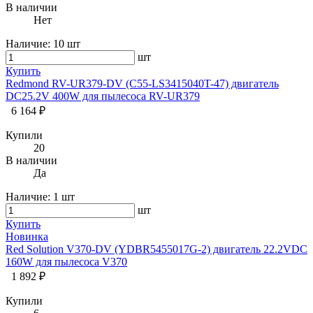
В наличии
Нет
Наличие:
10 шт
шт
Купить
Redmond RV-UR379-DV (C55-LS3415040T-47) двигатель
DC25.2V 400W для пылесоса RV-UR379
6 164 ₽
Купили
20
В наличии
Да
Наличие:
1 шт
шт
Купить
Новинка
Red Solution V370-DV (YDBR5455017G-2) двигатель 22.2VDC
160W для пылесоса V370
1 892 ₽
Купили