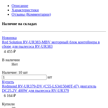
Описание
Характеристики
Отзывы (Комментарии)
Наличие на складах
Новинка
Red Solution RV-UR383-MBV моторный блок контейнера в
сборе для пылесоса RV-UR383
4 455 ₽
В наличии
Нет
Наличие:
10 шт
шт
Купить
Redmond RV-UR379-DV (C55-LS3415040T-47) двигатель
DC25.2V 400W для пылесоса RV-UR379
6 164 ₽
Купили