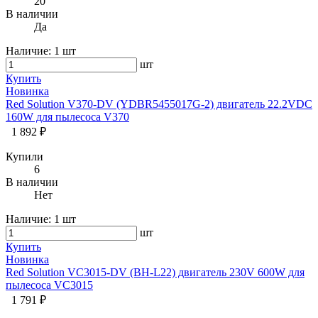
20
В наличии
Да
Наличие:
1 шт
шт
Купить
Новинка
Red Solution V370-DV (YDBR5455017G-2) двигатель 22.2VDC
160W для пылесоса V370
1 892 ₽
Купили
6
В наличии
Нет
Наличие:
1 шт
шт
Купить
Новинка
Red Solution VC3015-DV (BH-L22) двигатель 230V 600W для
пылесоса VC3015
1 791 ₽