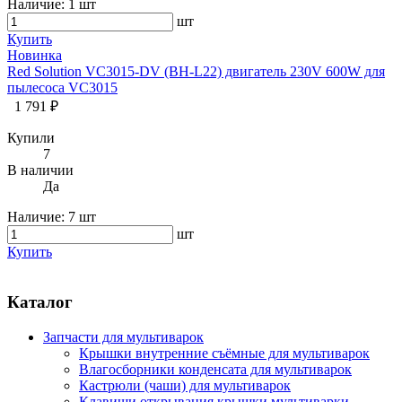
Наличие:
1 шт
шт
Купить
Новинка
Red Solution VC3015-DV (BH-L22) двигатель 230V 600W для
пылесоса VC3015
1 791 ₽
Купили
7
В наличии
Да
Наличие:
7 шт
шт
Купить
Каталог
Запчасти для мультиварок
Крышки внутренние съёмные для мультиварок
Влагосборники конденсата для мультиварок
Кастрюли (чаши) для мультиварок
Клавиши открывания крышки мультиварки