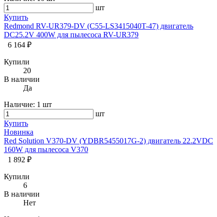
шт
Купить
Redmond RV-UR379-DV (C55-LS3415040T-47) двигатель
DC25.2V 400W для пылесоса RV-UR379
6 164 ₽
Купили
20
В наличии
Да
Наличие:
1 шт
шт
Купить
Новинка
Red Solution V370-DV (YDBR5455017G-2) двигатель 22.2VDC
160W для пылесоса V370
1 892 ₽
Купили
6
В наличии
Нет