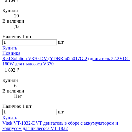
6 164 ₽
Купили
20
В наличии
Да
Наличие:
1 шт
шт
Купить
Новинка
Red Solution V370-DV (YDBR5455017G-2) двигатель 22.2VDC
160W для пылесоса V370
1 892 ₽
Купили
6
В наличии
Нет
Наличие:
1 шт
шт
Купить
Vitek VT-1832-DVT двигатель в сборе с аккумулятором и
корпусом для пылесоса VT-1832