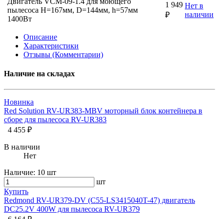
Двигатель VCM-09-1.4 для моющего
1 949
Нет в
пылесоса H=167мм, D=144мм, h=57мм
наличии
₽
1400Вт
Описание
Характеристики
Отзывы (Комментарии)
Наличие на складах
Новинка
Red Solution RV-UR383-MBV моторный блок контейнера в
сборе для пылесоса RV-UR383
4 455 ₽
В наличии
Нет
Наличие:
10 шт
шт
Купить
Redmond RV-UR379-DV (C55-LS3415040T-47) двигатель
DC25.2V 400W для пылесоса RV-UR379