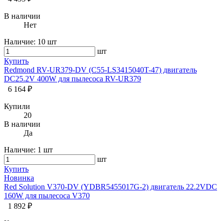
В наличии
Нет
Наличие:
10 шт
шт
Купить
Redmond RV-UR379-DV (C55-LS3415040T-47) двигатель
DC25.2V 400W для пылесоса RV-UR379
6 164 ₽
Купили
20
В наличии
Да
Наличие:
1 шт
шт
Купить
Новинка
Red Solution V370-DV (YDBR5455017G-2) двигатель 22.2VDC
160W для пылесоса V370
1 892 ₽