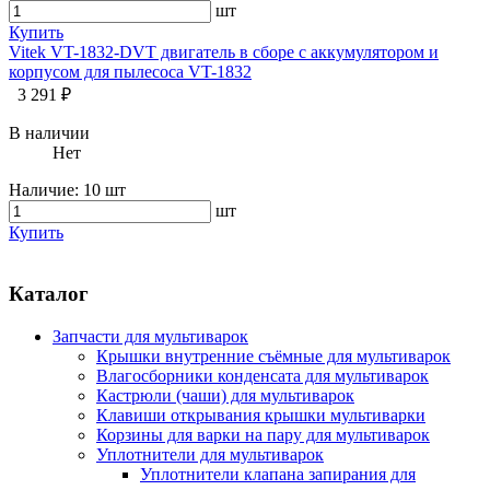
шт
Купить
Vitek VT-1832-DVT двигатель в сборе с аккумулятором и
корпусом для пылесоса VT-1832
3 291 ₽
В наличии
Нет
Наличие:
10 шт
шт
Купить
Каталог
Запчасти для мультиварок
Крышки внутренние съёмные для мультиварок
Влагосборники конденсата для мультиварок
Кастрюли (чаши) для мультиварок
Клавиши открывания крышки мультиварки
Корзины для варки на пару для мультиварок
Уплотнители для мультиварок
Уплотнители клапана запирания для