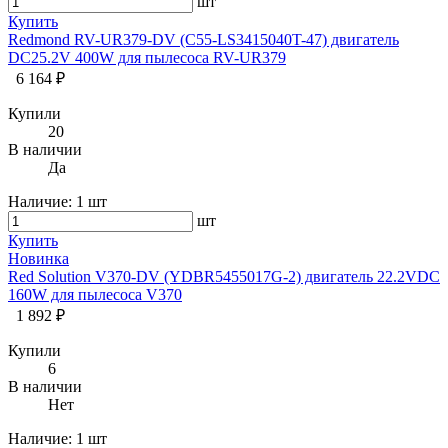
шт
Купить
Redmond RV-UR379-DV (C55-LS3415040T-47) двигатель
DC25.2V 400W для пылесоса RV-UR379
6 164 ₽
Купили
20
В наличии
Да
Наличие:
1 шт
шт
Купить
Новинка
Red Solution V370-DV (YDBR5455017G-2) двигатель 22.2VDC
160W для пылесоса V370
1 892 ₽
Купили
6
В наличии
Нет
Наличие:
1 шт