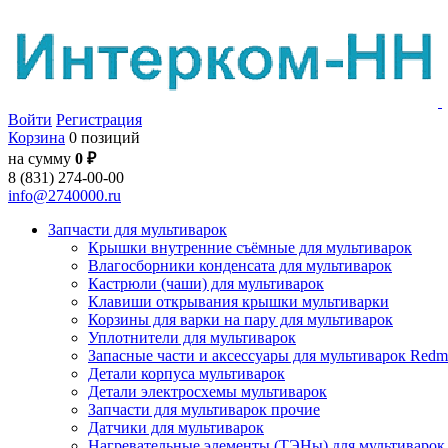
Войти
Регистрация
Корзина
0 позиций
на сумму
0 ₽
8 (831) 274-00-00
info@2740000.ru
Запчасти для мультиварок
Крышки внутренние съёмные для мультиварок
Влагосборники конденсата для мультиварок
Кастрюли (чаши) для мультиварок
Клавиши открывания крышки мультиварки
Корзины для варки на пару для мультиварок
Уплотнители для мультиварок
Запасные части и аксессуары для мультиварок Red
Детали корпуса мультиварок
Детали электросхемы мультиварок
Запчасти для мультиварок прочие
Датчики для мультиварок
Нагревательные элементы (ТЭНы) для мультиварок