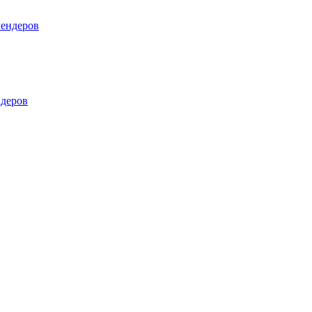
лендеров
деров