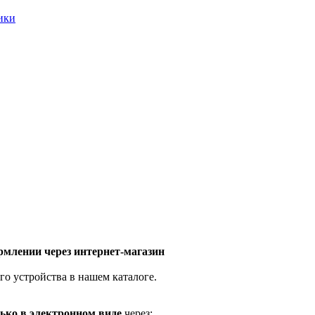
ники
млении через интернет-магазин
го устройства в нашем каталоге.
ько в электронном виде
через: