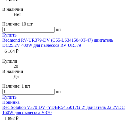
В наличии
Нет
Наличие:
10 шт
шт
Купить
Redmond RV-UR379-DV (C55-LS3415040T-47) двигатель
DC25.2V 400W для пылесоса RV-UR379
6 164 ₽
Купили
20
В наличии
Да
Наличие:
1 шт
шт
Купить
Новинка
Red Solution V370-DV (YDBR5455017G-2) двигатель 22.2VDC
160W для пылесоса V370
1 892 ₽