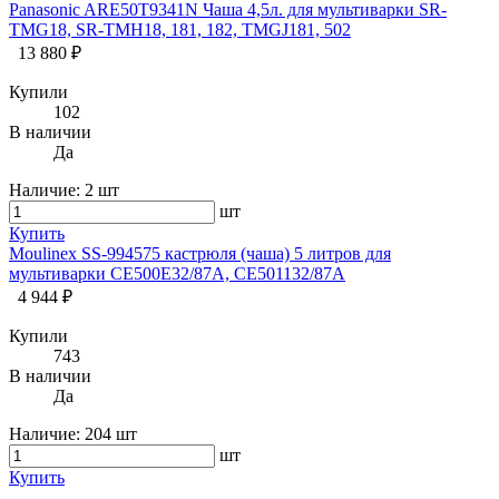
Panasonic ARE50T9341N Чаша 4,5л. для мультиварки SR-
TMG18, SR-TMH18, 181, 182, TMGJ181, 502
13 880 ₽
Купили
102
В наличии
Да
Наличие:
2 шт
шт
Купить
Moulinex SS-994575 кастрюля (чаша) 5 литров для
мультиварки CE500E32/87A, CE501132/87A
4 944 ₽
Купили
743
В наличии
Да
Наличие:
204 шт
шт
Купить