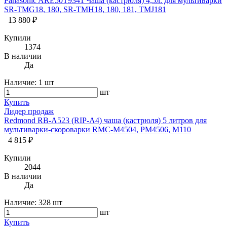
Panasonic ARE50T9341 Чаша (кастрюля) 4,5л. для мультиварки
SR-TMG18, 180, SR-TMH18, 180, 181, TMJ181
13 880 ₽
Купили
1374
В наличии
Да
Наличие:
1 шт
шт
Купить
Лидер продаж
Redmond RB-A523 (RIP-А4) чаша (кастрюля) 5 литров для
мультиварки-скороварки RMC-M4504, PM4506, M110
4 815 ₽
Купили
2044
В наличии
Да
Наличие:
328 шт
шт
Купить