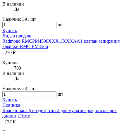
В наличии
Да
Наличие:
391 шт
шт
Купить
Лидер продаж
Redmond RMCPM4506XXX1IXXXAA1 клапан запирания
крышки RMC-PM4506
270 ₽
Купили
789
В наличии
Да
Наличие:
231 шт
шт
Купить
Новинка
Клапан пара (гвоздик) тип 2 для мультиварок, рисоварок
диаметр 16мм
177 ₽