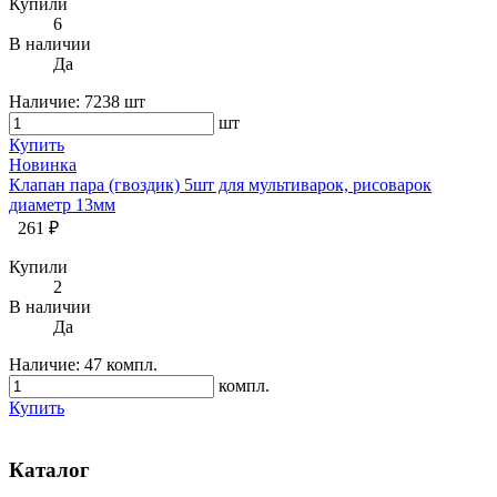
Купили
6
В наличии
Да
Наличие:
7238 шт
шт
Купить
Новинка
Клапан пара (гвоздик) 5шт для мультиварок, рисоварок
диаметр 13мм
261 ₽
Купили
2
В наличии
Да
Наличие:
47 компл.
компл.
Купить
Каталог