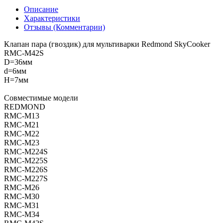
Описание
Характеристики
Отзывы (Комментарии)
Клапан пара (гвоздик) для мультиварки Redmond SkyCooker
RMC-M42S
D=36мм
d=6мм
H=7мм
Совместимые модели
REDMOND
RMC-M13
RMC-M21
RMC-M22
RMC-M23
RMC-M224S
RMC-M225S
RMC-M226S
RMC-M227S
RMC-M26
RMC-M30
RMC-M31
RMC-M34