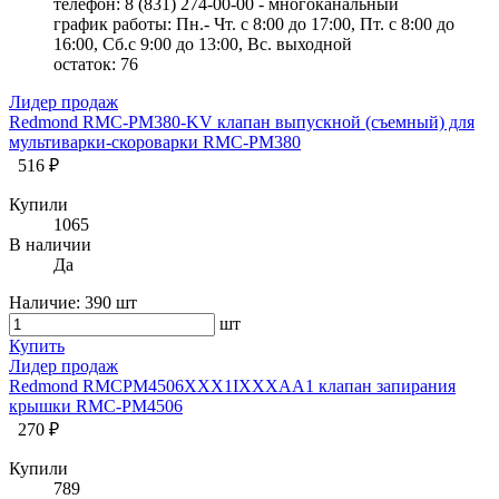
телефон: 8 (831) 274-00-00 - многоканальный
график работы: Пн.- Чт. с 8:00 до 17:00, Пт. с 8:00 до
16:00, Сб.с 9:00 до 13:00, Вс. выходной
остаток:
76
Лидер продаж
Redmond RMC-PM380-KV клапан выпускной (съемный) для
мультиварки-скороварки RMC-PM380
516 ₽
Купили
1065
В наличии
Да
Наличие:
390 шт
шт
Купить
Лидер продаж
Redmond RMCPM4506XXX1IXXXAA1 клапан запирания
крышки RMC-PM4506
270 ₽
Купили
789