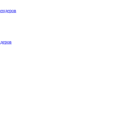
лендеров
деров