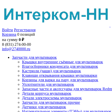
Войти
Регистрация
Корзина
0 позиций
на сумму
0 ₽
8 (831) 274-00-00
info@2740000.ru
Запчасти для мультиварок
Крышки внутренние съёмные для мультиварок
Влагосборники конденсата для мультиварок
Кастрюли (чаши) для мультиварок
Клавиши открывания крышки мультиварки
Корзины для варки на пару для мультиварок
Уплотнители для мультиварок
Запасные части и аксессуары для мультиварок Red
Детали корпуса мультиварок
Детали электросхемы мультиварок
Запчасти для мультиварок прочие
Датчики для мультиварок
Нагревательные элементы (ТЭНы) для мультиварок