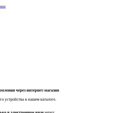
ники
млении через интернет-магазин
го устройства в нашем каталоге.
ько в электронном виде
через: