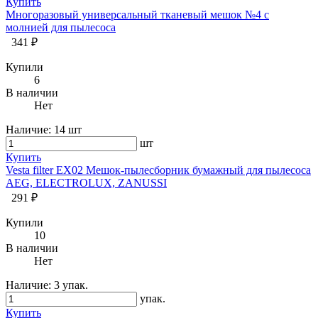
Купить
Многоразовый универсальный тканевый мешок №4 с
молнией для пылесоса
341 ₽
Купили
6
В наличии
Нет
Наличие:
14 шт
шт
Купить
Vesta filter EX02 Мешок-пылесборник бумажный для пылесоса
AEG, ELECTROLUX, ZANUSSI
291 ₽
Купили
10
В наличии
Нет
Наличие:
3 упак.
упак.
Купить