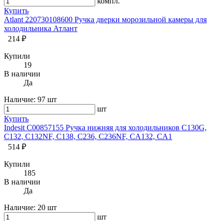
компл.
Купить
Atlant 220730108600 Ручка дверки морозильной камеры для
холодильника Атлант
214 ₽
Купили
19
В наличии
Да
Наличие:
97 шт
шт
Купить
Indesit C00857155 Ручка нижняя для холодильников C130G,
C132, C132NF, C138, C236, C236NF, CA132, CA1
514 ₽
Купили
185
В наличии
Да
Наличие:
20 шт
шт