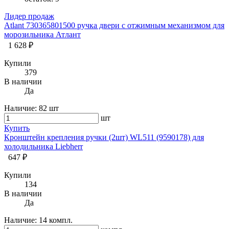
Лидер продаж
Atlant 730365801500 ручка двери с отжимным механизмом для
морозильника Атлант
1 628 ₽
Купили
379
В наличии
Да
Наличие:
82 шт
шт
Купить
Кронштейн крепления ручки (2шт) WL511 (9590178) для
холодильника Liebherr
647 ₽
Купили
134
В наличии
Да
Наличие:
14 компл.