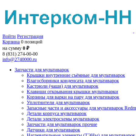
Войти
Регистрация
Корзина
0 позиций
на сумму
0 ₽
8 (831) 274-00-00
info@2740000.ru
Запчасти для мультиварок
Крышки внутренние съёмные для мультиварок
Влагосборники конденсата для мультиварок
Кастрюли (чаши) для мультиварок
Клавиши открывания крышки мультиварки
Корзины для варки на пару для мультиварок
Уплотнители для мультиварок
Запасные части и аксессуары для мультиварок Red
Детали корпуса мультиварок
Детали электросхемы мультиварок
Запчасти для мультиварок прочие
Датчики для мультиварок
Нагревательные элементы (ТЭНы) для мультиварок