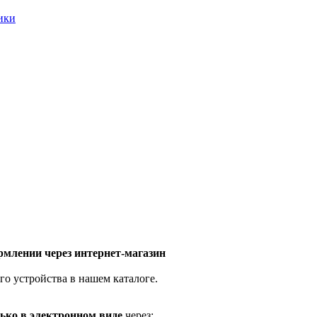
ники
млении через интернет-магазин
го устройства в нашем каталоге.
ько в электронном виде
через: