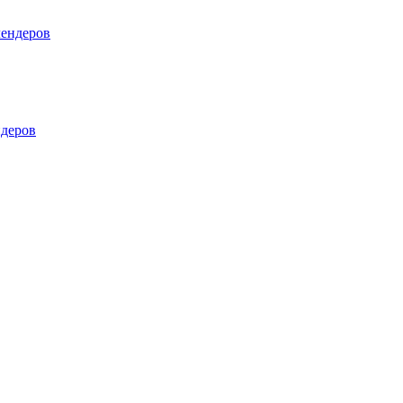
лендеров
деров