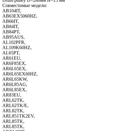
Drum pulley D=280мм H=15 мм
Совместимые модели:
AB104IT,
AB63EX5060HZ,
AB66IT,
AB84IT,
AB84PT,
AB95AUS,
AL102PFR,
AL109K60HZ,
AL65PT,
AR61EU,
AR6F85EX,
AR6L65EX,
AR6L65EX60HZ,
AR6L65KW,
AR6L85AG,
AR6L85EX,
AR83EU,
ARL62TK,
ARL62TK/E,
ARL82TK,
ARL851TK2EV,
ARL85TK,
ARL85TK,