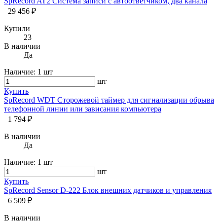
SpRecord AT2 Система записи с автоответчиком, два канала
29 456 ₽
Купили
23
В наличии
Да
Наличие:
1 шт
шт
Купить
SpRecord WDT Сторожевой таймер для сигнализации обрыва
телефонной линии или зависания компьютера
1 794 ₽
В наличии
Да
Наличие:
1 шт
шт
Купить
SpRecord Sensor D-222 Блок внешних датчиков и управления
6 509 ₽
В наличии