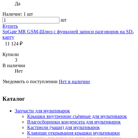
Да
Наличие:
1 шт
шт
Купить
SpGate MR GSM-Шлюз с функцией записи разговоров на SD-
карту
11 124 ₽
Купили
3
В наличии
Нет
Уведомить о поступлении
Нет в наличии
Каталог
Запчасти для мультиварок
Крышки внутренние съёмные для мультиварок
Влагосборники конденсата для мультиварок
Кастрюли (чаши) для мультиварок
Клавиши открывания крышки мультиварки