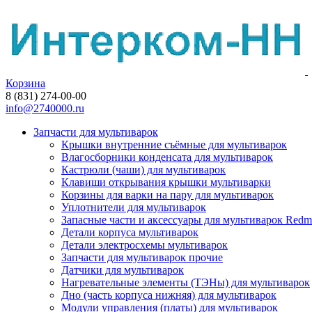
Корзина
8 (831) 274-00-00
info@2740000.ru
Запчасти для мультиварок
Крышки внутренние съёмные для мультиварок
Влагосборники конденсата для мультиварок
Кастрюли (чаши) для мультиварок
Клавиши открывания крышки мультиварки
Корзины для варки на пару для мультиварок
Уплотнители для мультиварок
Запасные части и аксессуары для мультиварок Red
Детали корпуса мультиварок
Детали электросхемы мультиварок
Запчасти для мультиварок прочие
Датчики для мультиварок
Нагревательные элементы (ТЭНы) для мультиварок
Дно (часть корпуса нижняя) для мультиварок
Модули управления (платы) для мультиварок