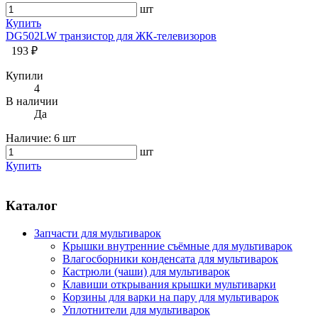
шт
Купить
DG502LW транзистор для ЖК-телевизоров
193 ₽
Купили
4
В наличии
Да
Наличие:
6 шт
шт
Купить
Каталог
Запчасти для мультиварок
Крышки внутренние съёмные для мультиварок
Влагосборники конденсата для мультиварок
Кастрюли (чаши) для мультиварок
Клавиши открывания крышки мультиварки
Корзины для варки на пару для мультиварок
Уплотнители для мультиварок