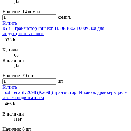
Да
Наличие:
14 компл.
компл.
Купить
IGBT транзистор Infineon H30R1602 1600v 30a для
индукциoнных плит
535 ₽
Купили
68
В наличии
Да
Наличие:
79 шт
шт
Купить
Toshiba 2SK2698 (K2698) транзистор, N-канал, драйверы реле
и электродвигателей
466 ₽
В наличии
Нет
Наличие:
6 шт