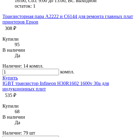
16:00, Сб.с 9:00 до 13:00, Вс. выходной
остаток:
1
Транзисторная пара A2222 и С6144 для ремонта главных плат
принтеров Epson
308 ₽
Купили
95
В наличии
Да
Наличие:
14 компл.
компл.
Купить
IGBT транзистор Infineon H30R1602 1600v 30a для
индукциoнных плит
535 ₽
Купили
68
В наличии
Да
Наличие:
79 шт