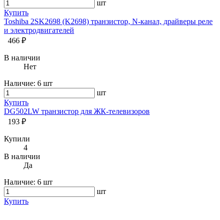
шт
Купить
Toshiba 2SK2698 (K2698) транзистор, N-канал, драйверы реле
и электродвигателей
466 ₽
В наличии
Нет
Наличие:
6 шт
шт
Купить
DG502LW транзистор для ЖК-телевизоров
193 ₽
Купили
4
В наличии
Да
Наличие:
6 шт
шт
Купить