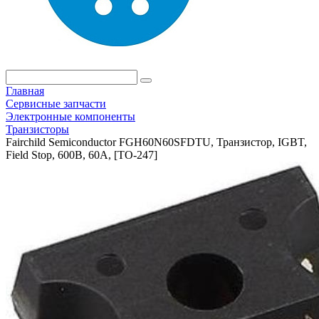
Главная
Сервисные запчасти
Электронные компоненты
Транзисторы
Fairchild Semiconductor FGH60N60SFDTU, Транзистор, IGBT,
Field Stop, 600В, 60А, [TO-247]