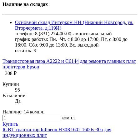
Наличие на складах
Основной склад Интерком-НН (Нижний Новгород, ул.
Вторчермета, д.119И)
телефон: 8 (831) 274-00-00 - многоканальный
график работы: Пн.- Чт. с 8:00 до 17:00, Пт. с 8:00 до
16:00, Сб.с 9:00 до 13:00, Вс. выходной
остаток:
9
Транзисторная пара A2222 и С6144 для ремонта главных плат
принтеров Epson
308 ₽
Купили
95
В наличии
Да
Наличие:
14 компл.
компл.
Купить
IGBT транзистор Infineon H30R1602 1600v 30a для
индукциoнных плит