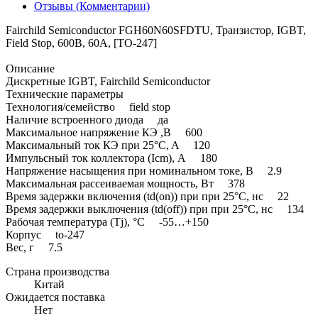
Отзывы (Комментарии)
Fairchild Semiconductor FGH60N60SFDTU, Транзистор, IGBT,
Field Stop, 600В, 60А, [TO-247]
Описание
Дискретные IGBT, Fairchild Semiconductor
Технические параметры
Технология/семейство field stop
Наличие встроенного диода да
Максимальное напряжение КЭ ,В 600
Максимальный ток КЭ при 25°C, A 120
Импульсный ток коллектора (Icm), А 180
Напряжение насыщения при номинальном токе, В 2.9
Максимальная рассеиваемая мощность, Вт 378
Время задержки включения (td(on)) при при 25°C, нс 22
Время задержки выключения (td(off)) при при 25°C, нс 134
Рабочая температура (Tj), °C -55…+150
Корпус to-247
Вес, г 7.5
Страна производства
Китай
Ожидается поставка
Нет