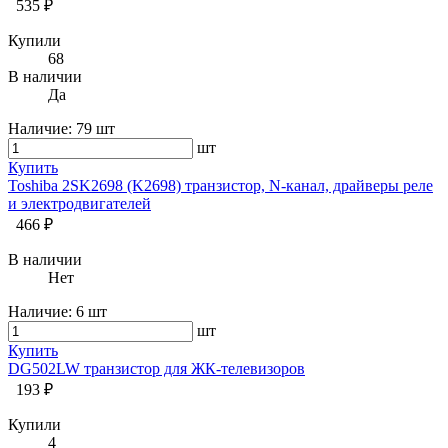
535 ₽
Купили
68
В наличии
Да
Наличие:
79 шт
шт
Купить
Toshiba 2SK2698 (K2698) транзистор, N-канал, драйверы реле
и электродвигателей
466 ₽
В наличии
Нет
Наличие:
6 шт
шт
Купить
DG502LW транзистор для ЖК-телевизоров
193 ₽
Купили
4