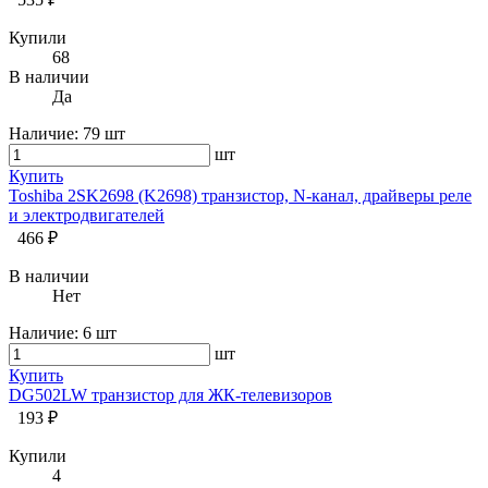
Купили
68
В наличии
Да
Наличие:
79 шт
шт
Купить
Toshiba 2SK2698 (K2698) транзистор, N-канал, драйверы реле
и электродвигателей
466 ₽
В наличии
Нет
Наличие:
6 шт
шт
Купить
DG502LW транзистор для ЖК-телевизоров
193 ₽
Купили
4