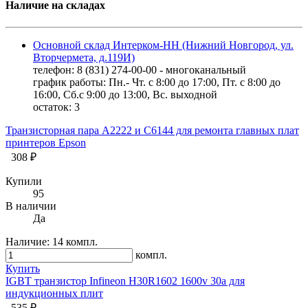
Наличие на складах
Основной склад Интерком-НН (Нижний Новгород, ул.
Вторчермета, д.119И)
телефон: 8 (831) 274-00-00 - многоканальный
график работы: Пн.- Чт. с 8:00 до 17:00, Пт. с 8:00 до
16:00, Сб.с 9:00 до 13:00, Вс. выходной
остаток:
3
Транзисторная пара A2222 и С6144 для ремонта главных плат
принтеров Epson
308 ₽
Купили
95
В наличии
Да
Наличие:
14 компл.
компл.
Купить
IGBT транзистор Infineon H30R1602 1600v 30a для
индукциoнных плит
535 ₽