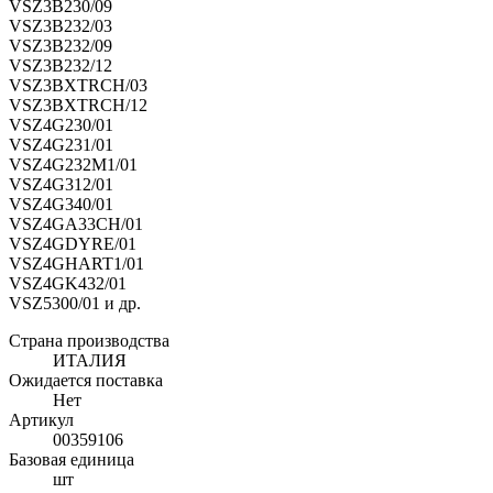
VSZ3B230/09
VSZ3B232/03
VSZ3B232/09
VSZ3B232/12
VSZ3BXTRCH/03
VSZ3BXTRCH/12
VSZ4G230/01
VSZ4G231/01
VSZ4G232M1/01
VSZ4G312/01
VSZ4G340/01
VSZ4GA33CH/01
VSZ4GDYRE/01
VSZ4GHART1/01
VSZ4GK432/01
VSZ5300/01 и др.
Страна производства
ИТАЛИЯ
Ожидается поставка
Нет
Артикул
00359106
Базовая единица
шт