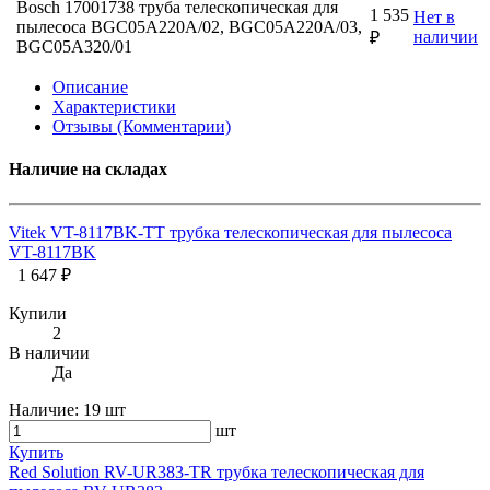
Bosch 17001738 труба телескопическая для
1 535
Нет в
пылесоса BGC05A220A/02, BGC05A220A/03,
наличии
₽
BGC05A320/01
Описание
Характеристики
Отзывы (Комментарии)
Наличие на складах
Vitek VT-8117BK-TT трубка телескопическая для пылесоса
VT-8117BK
1 647 ₽
Купили
2
В наличии
Да
Наличие:
19 шт
шт
Купить
Red Solution RV-UR383-TR трубка телескопическая для