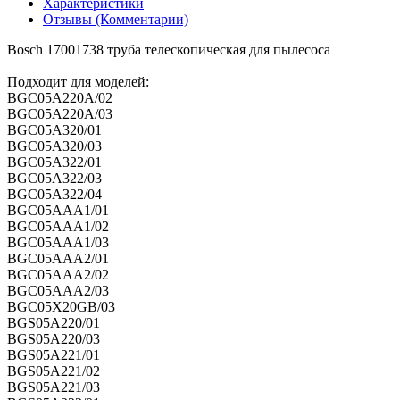
Характеристики
Отзывы (Комментарии)
Bosch 17001738 труба телескопическая для пылесоса
Подходит для моделей:
BGC05A220A/02
BGC05A220A/03
BGC05A320/01
BGC05A320/03
BGC05A322/01
BGC05A322/03
BGC05A322/04
BGC05AAA1/01
BGC05AAA1/02
BGC05AAA1/03
BGC05AAA2/01
BGC05AAA2/02
BGC05AAA2/03
BGC05X20GB/03
BGS05A220/01
BGS05A220/03
BGS05A221/01
BGS05A221/02
BGS05A221/03