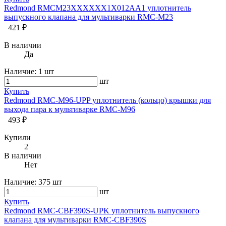
Redmond RMCM23XXXXXX1X012AA1 уплотнитель
выпускного клапана для мультиварки RMC-M23
421 ₽
В наличии
Да
Наличие:
1 шт
шт
Купить
Redmond RMC-M96-UPP уплотнитель (кольцо) крышки для
выхода пара к мультиварке RMC-M96
493 ₽
Купили
2
В наличии
Нет
Наличие:
375 шт
шт
Купить
Redmond RMC-CBF390S-UPK уплотнитель выпускного
клапана для мультиварки RMC-CBF390S