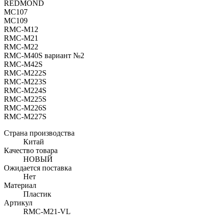
REDMOND
MC107
MC109
RMC-M12
RMC-M21
RMC-M22
RMC-M40S вариант №2
RMC-M42S
RMC-M222S
RMC-M223S
RMC-M224S
RMC-M225S
RMC-M226S
RMC-M227S
Страна производства
Китай
Качество товара
НОВЫЙ
Ожидается поставка
Нет
Материал
Пластик
Артикул
RMC-M21-VL