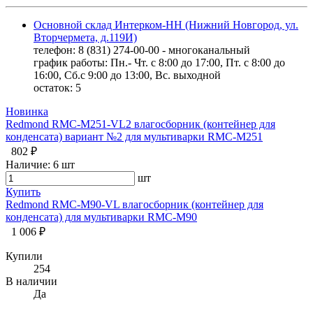
Основной склад Интерком-НН (Нижний Новгород, ул.
Вторчермета, д.119И)
телефон: 8 (831) 274-00-00 - многоканальный
график работы: Пн.- Чт. с 8:00 до 17:00, Пт. с 8:00 до
16:00, Сб.с 9:00 до 13:00, Вс. выходной
остаток:
5
Новинка
Redmond RMC-M251-VL2 влагосборник (контейнер для
конденсата) вариант №2 для мультиварки RMC-M251
802 ₽
Наличие:
6 шт
шт
Купить
Redmond RMC-M90-VL влагосборник (контейнер для
конденсата) для мультиварки RMC-M90
1 006 ₽
Купили
254
В наличии
Да