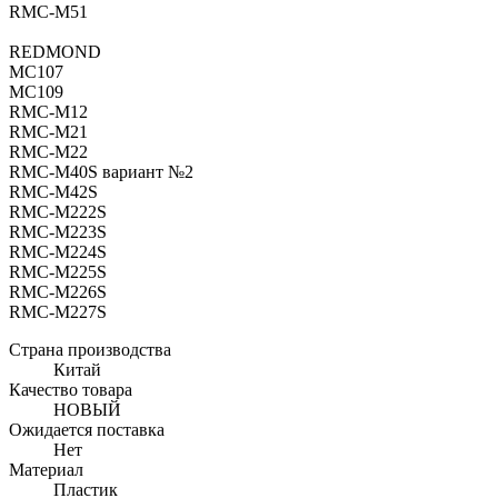
RMC-M51
REDMOND
MC107
MC109
RMC-M12
RMC-M21
RMC-M22
RMC-M40S вариант №2
RMC-M42S
RMC-M222S
RMC-M223S
RMC-M224S
RMC-M225S
RMC-M226S
RMC-M227S
Страна производства
Китай
Качество товара
НОВЫЙ
Ожидается поставка
Нет
Материал
Пластик