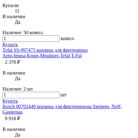
Купили
11
В наличии
Да
Наличие:
50 компл.
компл.
Купить
Tefal SS-997475 корзина для фритюрниц
Arno,Imusa,Krups,Moulinex,Tefal,T-Fal
2 370 ₽
В наличии
Да
Наличие:
2 шт
шт
Купить
Bosch 00702449 корзина для фритюрницы Siemens, Neff,
Gaggenau
9 918 ₽
В наличии
Да