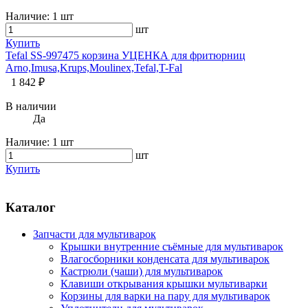
Наличие:
1 шт
шт
Купить
Tefal SS-997475 корзина УЦЕНКА для фритюрниц
Arno,Imusa,Krups,Moulinex,Tefal,T-Fal
1 842 ₽
В наличии
Да
Наличие:
1 шт
шт
Купить
Каталог
Запчасти для мультиварок
Крышки внутренние съёмные для мультиварок
Влагосборники конденсата для мультиварок
Кастрюли (чаши) для мультиварок
Клавиши открывания крышки мультиварки
Корзины для варки на пару для мультиварок