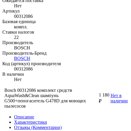
Ожидается поставка
Нет
Артикул
00312086
Базовая единица
компл.
Ставки налогов
22
Производитель
BOSCH
Производитель-Бренд
BOSCH
Код (артикул) производителя
00312086
В наличии
Нет
Bosch 00312086 комплект средств
1 180
AquaWash&Clean шампунь
Нет в
G500+пеногаситель G478D для моющих
наличии
₽
пылесосов
Описание
Характеристики
Отзывы (Комментарии)