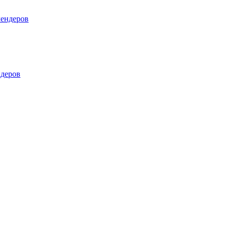
лендеров
деров