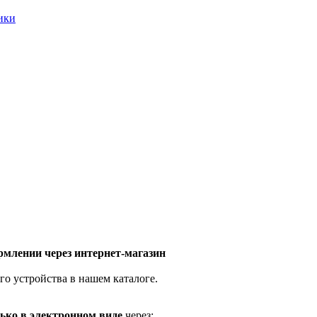
ники
млении через интернет-магазин
го устройства в нашем каталоге.
ько в электронном виде
через: