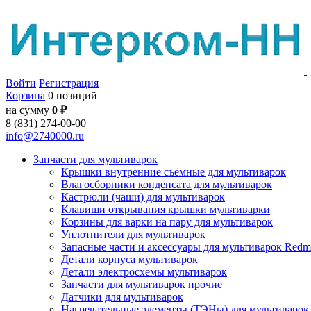
Войти
Регистрация
Корзина
0 позиций
на сумму
0 ₽
8 (831) 274-00-00
info@2740000.ru
Запчасти для мультиварок
Крышки внутренние съёмные для мультиварок
Влагосборники конденсата для мультиварок
Кастрюли (чаши) для мультиварок
Клавиши открывания крышки мультиварки
Корзины для варки на пару для мультиварок
Уплотнители для мультиварок
Запасные части и аксессуары для мультиварок Red
Детали корпуса мультиварок
Детали электросхемы мультиварок
Запчасти для мультиварок прочие
Датчики для мультиварок
Нагревательные элементы (ТЭНы) для мультиварок