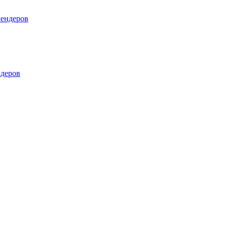
лендеров
деров