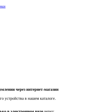
ники
млении через интернет-магазин
го устройства в нашем каталоге.
ько в электронном виде
через: