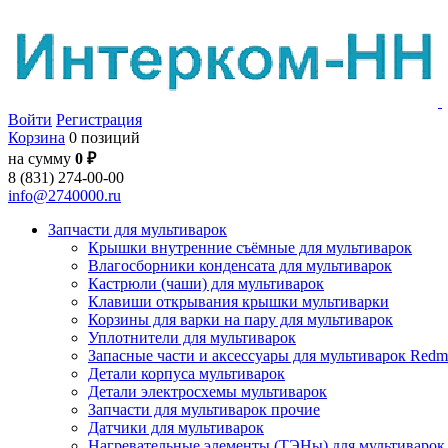
Войти
Регистрация
Корзина
0 позиций
на сумму
0 ₽
8 (831) 274-00-00
info@2740000.ru
Запчасти для мультиварок
Крышки внутренние съёмные для мультиварок
Влагосборники конденсата для мультиварок
Кастрюли (чаши) для мультиварок
Клавиши открывания крышки мультиварки
Корзины для варки на пару для мультиварок
Уплотнители для мультиварок
Запасные части и аксессуары для мультиварок Red
Детали корпуса мультиварок
Детали электросхемы мультиварок
Запчасти для мультиварок прочие
Датчики для мультиварок
Нагревательные элементы (ТЭНы) для мультиварок