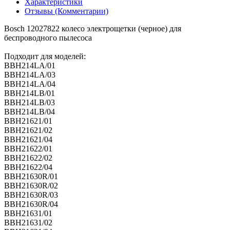
Характеристики
Отзывы (Комментарии)
Bosch 12027822 колесо электрощетки (черное) для
беспроводного пылесоса
Подходит для моделей:
BBH214LA/01
BBH214LA/03
BBH214LA/04
BBH214LB/01
BBH214LB/03
BBH214LB/04
BBH21621/01
BBH21621/02
BBH21621/04
BBH21622/01
BBH21622/02
BBH21622/04
BBH21630R/01
BBH21630R/02
BBH21630R/03
BBH21630R/04
BBH21631/01
BBH21631/02