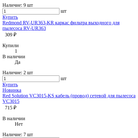
Наличие:
9 шт
шт
Купить
Redmond RV-UR363-KR каркас фильтра выходного для
пылесоса RV-UR363
309 ₽
Купили
1
В наличии
Да
Наличие:
2 шт
шт
Купить
Новинка
Red Solution VC3015-KS кабель (провод) сетевой для пылесоса
VC3015
715 ₽
В наличии
Нет
Наличие:
7 шт