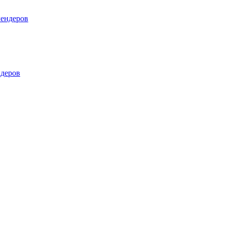
лендеров
деров