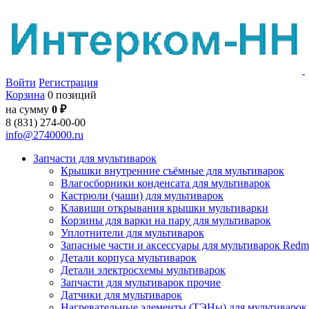
Войти
Регистрация
Корзина
0 позиций
на сумму
0 ₽
8 (831) 274-00-00
info@2740000.ru
Запчасти для мультиварок
Крышки внутренние съёмные для мультиварок
Влагосборники конденсата для мультиварок
Кастрюли (чаши) для мультиварок
Клавиши открывания крышки мультиварки
Корзины для варки на пару для мультиварок
Уплотнители для мультиварок
Запасные части и аксессуары для мультиварок Red
Детали корпуса мультиварок
Детали электросхемы мультиварок
Запчасти для мультиварок прочие
Датчики для мультиварок
Нагревательные элементы (ТЭНы) для мультиварок