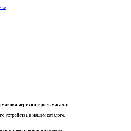
ники
млении через интернет-магазин
го устройства в нашем каталоге.
ько в электронном виде
через: