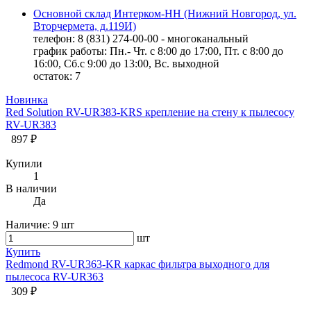
Основной склад Интерком-НН (Нижний Новгород, ул.
Вторчермета, д.119И)
телефон: 8 (831) 274-00-00 - многоканальный
график работы: Пн.- Чт. с 8:00 до 17:00, Пт. с 8:00 до
16:00, Сб.с 9:00 до 13:00, Вс. выходной
остаток:
7
Новинка
Red Solution RV-UR383-KRS крепление на стену к пылесосу
RV-UR383
897 ₽
Купили
1
В наличии
Да
Наличие:
9 шт
шт
Купить
Redmond RV-UR363-KR каркас фильтра выходного для
пылесоса RV-UR363
309 ₽