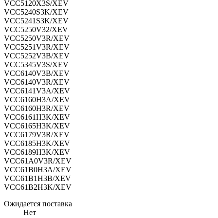
VCC5120X3S/XEV
VCC5240S3K/XEV
VCC5241S3K/XEV
VCC5250V32/XEV
VCC5250V3R/XEV
VCC5251V3R/XEV
VCC5252V3B/XEV
VCC5345V3S/XEV
VCC6140V3B/XEV
VCC6140V3R/XEV
VCC6141V3A/XEV
VCC6160H3A/XEV
VCC6160H3R/XEV
VCC6161H3K/XEV
VCC6165H3K/XEV
VCC6179V3R/XEV
VCC6185H3K/XEV
VCC6189H3K/XEV
VCC61A0V3R/XEV
VCC61B0H3A/XEV
VCC61B1H3B/XEV
VCC61B2H3K/XEV
Ожидается поставка
Нет