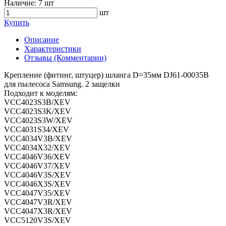
Наличие:
7 шт
шт
Купить
Описание
Характеристики
Отзывы (Комментарии)
Крепление (фитинг, штуцер) шланга D=35мм DJ61-00035B
для пылесоса Samsung. 2 защелки
Подходит к моделям:
VCC4023S3B/XEV
VCC4023S3K/XEV
VCC4023S3W/XEV
VCC4031S34/XEV
VCC4034V3B/XEV
VCC4034X32/XEV
VCC4046V36/XEV
VCC4046V37/XEV
VCC4046V3S/XEV
VCC4046X3S/XEV
VCC4047V35/XEV
VCC4047V3R/XEV
VCC4047X3R/XEV
VCC5120V3S/XEV