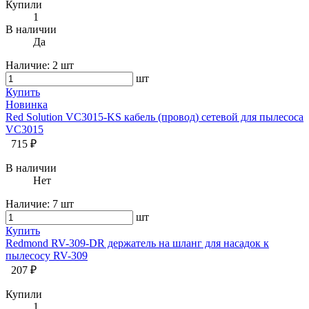
Купили
1
В наличии
Да
Наличие:
2 шт
шт
Купить
Новинка
Red Solution VC3015-KS кабель (провод) сетевой для пылесоса
VC3015
715 ₽
В наличии
Нет
Наличие:
7 шт
шт
Купить
Redmond RV-309-DR держатель на шланг для насадок к
пылесосу RV-309
207 ₽
Купили
1